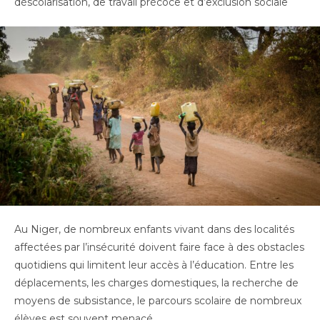
déscolarisation, de travail précoce et d’exclusion sociale
Au Niger, de nombreux enfants vivant dans des localités
affectées par l’insécurité doivent faire face à des obstacles
quotidiens qui limitent leur accès à l’éducation. Entre les
déplacements, les charges domestiques, la recherche de
moyens de subsistance, le parcours scolaire de nombreux
élèves est souvent menacé.