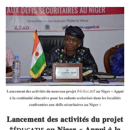
𝐋𝐚𝐧𝐜𝐞𝐦𝐞𝐧𝐭 𝐝𝐞𝐬 𝐚𝐜𝐭𝐢𝐯𝐢𝐭𝐞́𝐬 𝐝𝐮 𝐧𝐨𝐮𝐯𝐞𝐚𝐮 𝐩𝐫𝐨𝐣𝐞𝐭 #éducatif 𝐚𝐮 𝐍𝐢𝐠𝐞𝐫 « 𝐀𝐩𝐩𝐮𝐢
𝐚̀ 𝐥𝐚 𝐜𝐨𝐧𝐭𝐢𝐧𝐮𝐢𝐭𝐞́ 𝐞́𝐝𝐮𝐜𝐚𝐭𝐢𝐯𝐞 𝐩𝐨𝐮𝐫 𝐥𝐞𝐬 𝐞𝐧𝐟𝐚𝐧𝐭𝐬 𝐬𝐜𝐨𝐥𝐚𝐫𝐢𝐬𝐞́𝐬 𝐝𝐚𝐧𝐬 𝐥𝐞𝐬 𝐥𝐨𝐜𝐚𝐥𝐢𝐭𝐞́𝐬
𝐜𝐨𝐧𝐟𝐫𝐨𝐧𝐭𝐞́𝐞𝐬 𝐚𝐮𝐱 𝐝𝐞́𝐟𝐢𝐬 𝐬𝐞́𝐜𝐮𝐫𝐢𝐭𝐚𝐢𝐫𝐞𝐬 𝐚𝐮 𝐍𝐢𝐠𝐞𝐫 »
𝐋𝐚𝐧𝐜𝐞𝐦𝐞𝐧𝐭 𝐝𝐞𝐬 𝐚𝐜𝐭𝐢𝐯𝐢𝐭𝐞́𝐬 𝐝𝐮 𝐩𝐫𝐨𝐣𝐞𝐭
#éducatif 𝐚𝐮 𝐍𝐢𝐠𝐞𝐫 « 𝐀𝐩𝐩𝐮𝐢 𝐚̀ 𝐥𝐚