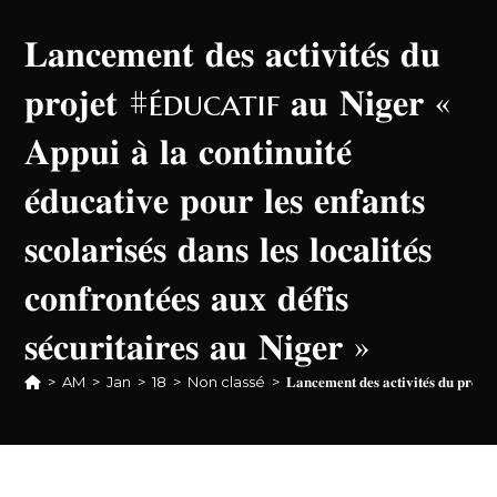
𝐋𝐚𝐧𝐜𝐞𝐦𝐞𝐧𝐭 𝐝𝐞𝐬 𝐚𝐜𝐭𝐢𝐯𝐢𝐭𝐞́𝐬 𝐝𝐮
𝐩𝐫𝐨𝐣𝐞𝐭 #éducatif 𝐚𝐮 𝐍𝐢𝐠𝐞𝐫 «
𝐀𝐩𝐩𝐮𝐢 𝐚̀ 𝐥𝐚 𝐜𝐨𝐧𝐭𝐢𝐧𝐮𝐢𝐭𝐞́
𝐞́𝐝𝐮𝐜𝐚𝐭𝐢𝐯𝐞 𝐩𝐨𝐮𝐫 𝐥𝐞𝐬 𝐞𝐧𝐟𝐚𝐧𝐭𝐬
𝐬𝐜𝐨𝐥𝐚𝐫𝐢𝐬𝐞́𝐬 𝐝𝐚𝐧𝐬 𝐥𝐞𝐬 𝐥𝐨𝐜𝐚𝐥𝐢𝐭𝐞́𝐬
𝐜𝐨𝐧𝐟𝐫𝐨𝐧𝐭𝐞́𝐞𝐬 𝐚𝐮𝐱 𝐝𝐞́𝐟𝐢𝐬
𝐬𝐞́𝐜𝐮𝐫𝐢𝐭𝐚𝐢𝐫𝐞𝐬 𝐚𝐮 𝐍𝐢𝐠𝐞𝐫 »
>
AM
>
Jan
>
18
>
Non classé
>
𝐋𝐚𝐧𝐜𝐞𝐦𝐞𝐧𝐭 𝐝𝐞𝐬 𝐚𝐜𝐭𝐢𝐯𝐢𝐭𝐞́𝐬 𝐝𝐮 𝐩𝐫𝐨𝐣𝐞𝐭