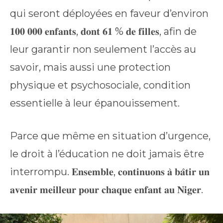
qui seront déployées en faveur d’environ
𝟏𝟎𝟎 𝟎𝟎𝟎 𝐞𝐧𝐟𝐚𝐧𝐭𝐬, 𝐝𝐨𝐧𝐭 𝟔𝟏 % 𝐝𝐞 𝐟𝐢𝐥𝐥𝐞𝐬, afin de
leur garantir non seulement l’accès au
savoir, mais aussi une protection
physique et psychosociale, condition
essentielle à leur épanouissement.
Parce que même en situation d’urgence,
le droit à l’éducation ne doit jamais être
interrompu. 𝐄𝐧𝐬𝐞𝐦𝐛𝐥𝐞, 𝐜𝐨𝐧𝐭𝐢𝐧𝐮𝐨𝐧𝐬 𝐚̀ 𝐛𝐚̂𝐭𝐢𝐫 𝐮𝐧
𝐚𝐯𝐞𝐧𝐢𝐫 𝐦𝐞𝐢𝐥𝐥𝐞𝐮𝐫 𝐩𝐨𝐮𝐫 𝐜𝐡𝐚𝐪𝐮𝐞 𝐞𝐧𝐟𝐚𝐧𝐭 𝐚𝐮 𝐍𝐢𝐠𝐞𝐫.