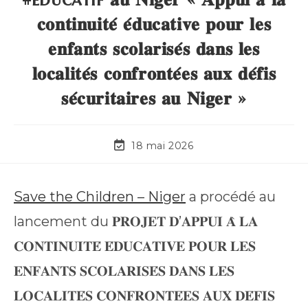
𝐜𝐨𝐧𝐭𝐢𝐧𝐮𝐢𝐭𝐞́ 𝐞́𝐝𝐮𝐜𝐚𝐭𝐢𝐯𝐞 𝐩𝐨𝐮𝐫 𝐥𝐞𝐬
𝐞𝐧𝐟𝐚𝐧𝐭𝐬 𝐬𝐜𝐨𝐥𝐚𝐫𝐢𝐬𝐞́𝐬 𝐝𝐚𝐧𝐬 𝐥𝐞𝐬
𝐥𝐨𝐜𝐚𝐥𝐢𝐭𝐞́𝐬 𝐜𝐨𝐧𝐟𝐫𝐨𝐧𝐭𝐞́𝐞𝐬 𝐚𝐮𝐱 𝐝𝐞́𝐟𝐢𝐬
𝐬𝐞́𝐜𝐮𝐫𝐢𝐭𝐚𝐢𝐫𝐞𝐬 𝐚𝐮 𝐍𝐢𝐠𝐞𝐫 »
18 mai 2026
Save the Children – Niger
a procédé au
lancement du 𝐏𝐑𝐎𝐉𝐄𝐓 𝐃’𝐀𝐏𝐏𝐔𝐈 𝐀̀ 𝐋𝐀
𝐂𝐎𝐍𝐓𝐈𝐍𝐔𝐈𝐓𝐄́ 𝐄́𝐃𝐔𝐂𝐀𝐓𝐈𝐕𝐄 𝐏𝐎𝐔𝐑 𝐋𝐄𝐒
𝐄𝐍𝐅𝐀𝐍𝐓𝐒 𝐒𝐂𝐎𝐋𝐀𝐑𝐈𝐒𝐄́𝐒 𝐃𝐀𝐍𝐒 𝐋𝐄𝐒
𝐋𝐎𝐂𝐀𝐋𝐈𝐓𝐄́𝐒 𝐂𝐎𝐍𝐅𝐑𝐎𝐍𝐓𝐄́𝐄𝐒 𝐀𝐔𝐗 𝐃𝐄́𝐅𝐈𝐒