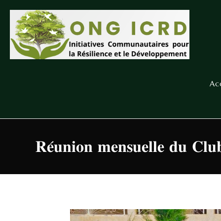
Ac
𝐑𝐞́𝐮𝐧𝐢𝐨𝐧 𝐦𝐞𝐧𝐬𝐮𝐞𝐥𝐥𝐞 𝐝𝐮 𝐂𝐥𝐮𝐛