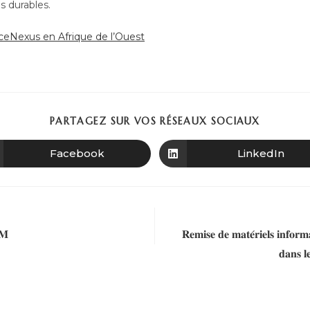
us durables.
eNexus en Afrique de l’Ouest
PARTAGEZ SUR VOS RÉSEAUX SOCIAUX
Facebook
LinkedIn
𝐌
𝐑𝐞𝐦𝐢𝐬𝐞 𝐝𝐞 𝐦𝐚𝐭𝐞́𝐫𝐢𝐞𝐥𝐬 𝐢𝐧
𝐝𝐚𝐧𝐬 𝐥𝐞