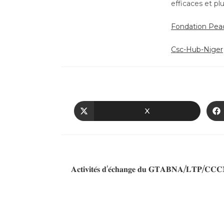
efficaces et pl
Fondation Peac
Csc-Hub-Niger
X
Article précédent
𝐀𝐜𝐭𝐢𝐯𝐢𝐭𝐞́𝐬 𝐝’𝐞́𝐜𝐡𝐚𝐧𝐠𝐞 𝐝𝐮 𝐆𝐓𝐀𝐁𝐍𝐀/𝐋𝐓𝐏/𝐂𝐂