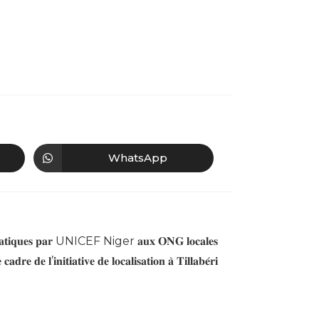
WhatsApp
Article suivant
𝐟𝐨𝐫𝐦𝐚𝐭𝐢𝐪𝐮𝐞𝐬 𝐩𝐚𝐫 UNICEF Niger 𝐚𝐮𝐱 𝐎𝐍𝐆 𝐥𝐨𝐜𝐚𝐥𝐞𝐬
 𝐜𝐚𝐝𝐫𝐞 𝐝𝐞 𝐥’𝐢𝐧𝐢𝐭𝐢𝐚𝐭𝐢𝐯𝐞 𝐝𝐞 𝐥𝐨𝐜𝐚𝐥𝐢𝐬𝐚𝐭𝐢𝐨𝐧 𝐚̀ 𝐓𝐢𝐥𝐥𝐚𝐛𝐞́𝐫𝐢