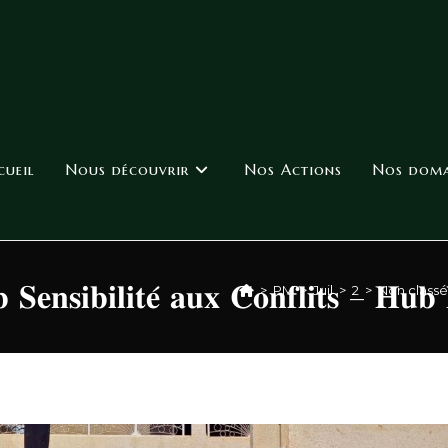
cueil
Nous découvrir
Nos Actions
Nos domai
 𝐒𝐞𝐧𝐬𝐢𝐛𝐢𝐥𝐢𝐭𝐞́ 𝐚𝐮𝐱 𝐂𝐨𝐧𝐟𝐥𝐢𝐭𝐬 – 𝐇𝐮𝐛 
>
PM
>
Juil
>
2
>
Non classé