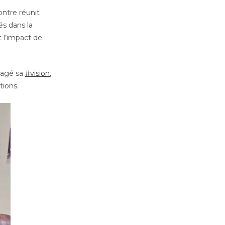
ontre réunit
s dans la
t l’impact de
rtagé sa
#vision
,
tions.