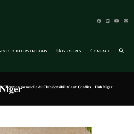
nes d’interventions
Nos offres
Contact
𝐍𝐢𝐠𝐞𝐫
>
𝐑𝐞́𝐮𝐧𝐢𝐨𝐧 𝐦𝐞𝐧𝐬𝐮𝐞𝐥𝐥𝐞 𝐝𝐮 𝐂𝐥𝐮𝐛 𝐒𝐞𝐧𝐬𝐢𝐛𝐢𝐥𝐢𝐭𝐞́ 𝐚𝐮𝐱 𝐂𝐨𝐧𝐟𝐥𝐢𝐭𝐬 – 𝐇𝐮𝐛 𝐍𝐢𝐠𝐞𝐫