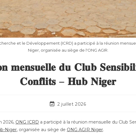
cherche et le Développement (ICRD) a participé à la réunion mensuell
Niger, organisée au siège de l'ONG AGIR.
𝐧 𝐦𝐞𝐧𝐬𝐮𝐞𝐥𝐥𝐞 𝐝𝐮 𝐂𝐥𝐮𝐛 𝐒𝐞𝐧𝐬𝐢𝐛𝐢𝐥
𝐂𝐨𝐧𝐟𝐥𝐢𝐭𝐬 – 𝐇𝐮𝐛 𝐍𝐢𝐠𝐞𝐫
2 juillet 2026
in 2026,
ONG ICRD
a participé à la réunion mensuelle du Club Sen
b-Niger
, organisée au siège de
ONG AGIR Niger
.